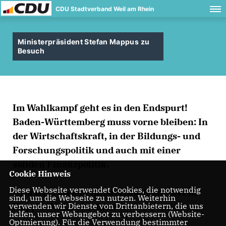
CDU Stadtverband Weil am Rhein
Ministerpräsident Stefan Mappus zu
Besuch
Im Wahlkampf geht es in den Endspurt!
Baden-Württemberg muss vorne bleiben: In
der Wirtschaftskraft, in der Bildungs- und
Forschungspolitik und auch mit einer
soliden Finanzpolitik.
Cookie Hinweis
Diese Webseite verwendet Cookies, die notwendig
Dies wird unser Ministerpräsident Stefan
sind, um die Webseite zu nutzen. Weiterhin
Mappus MdL bei seinem Besuch am
verwenden wir Dienste von Drittanbietern, die uns
helfen, unser Webangebot zu verbessern (Website-
Optmierung). Für die Verwendung bestimmter