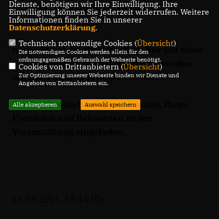
Dienste, benötigen wir Ihre Einwilligung. Ihre
Sonntag, 20. März 2011, 16.00 Uhr
Einwilligung können Sie jederzeit widerrufen. Weitere
Informationen finden Sie in unserer
im Burghof Lörrach
Datenschutzerklärung
.
Technisch notwendige Cookies (
Übersicht
)
noch einmal deutlich machen. Nur mit einer
Die notwendigen Cookies werden allein für den
ordnungsgemäßen Gebrauch der Webseite benötigt.
CDU–geführten Landesregierung werden
Cookies von Drittanbietern (
Übersicht
)
wir auch künftig erfolgreich sein!
Zur Optimierung unserer Webseite binden wir Dienste und
Angebote von Drittanbietern ein.
Sie sind herzlich mit Ihrer Familie, Ihren
Alle akzeptieren
Auswahl speichern
Freunden und Bekannten zu der
Veranstaltung eingeladen.
16.03.2011, 15:14 Uhr