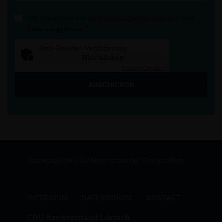
Ich akzeptiere die
Datenschutzbestimmungen
und
habe sie gelesen.
*
Anti-Roboter-Verifizierung
Hier klicken
Friendly
Captcha ⇗
ABSCHICKEN
Homepage des CDU Stadtverbandes Weil am Rhein
IMPRESSUM
DATENSCHUTZ
KONTAKT
CDU Kreisverband Lörrach