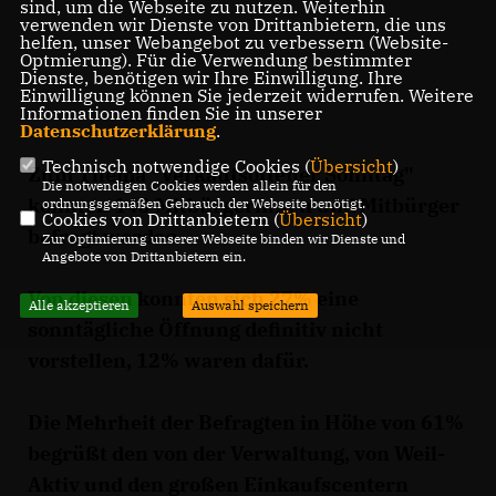
sind, um die Webseite zu nutzen. Weiterhin
verwenden wir Dienste von Drittanbietern, die uns
helfen, unser Webangebot zu verbessern (Website-
Optmierung). Für die Verwendung bestimmter
Dienste, benötigen wir Ihre Einwilligung. Ihre
Einwilligung können Sie jederzeit widerrufen. Weitere
Informationen finden Sie in unserer
Datenschutzerklärung
.
Technisch notwendige Cookies (
Übersicht
)
Zum Thema "Verkaufsoffener Sonntag"
Die notwendigen Cookies werden allein für den
konnten 143 Mitbürgerinnen und Mitbürger
ordnungsgemäßen Gebrauch der Webseite benötigt.
Cookies von Drittanbietern (
Übersicht
)
befragt werden.
Zur Optimierung unserer Webseite binden wir Dienste und
Angebote von Drittanbietern ein.
Von diesen konnten sich 27% eine
Alle akzeptieren
Auswahl speichern
sonntägliche Öffnung definitiv nicht
vorstellen, 12% waren dafür.
Die Mehrheit der Befragten in Höhe von 61%
begrüßt den von der Verwaltung, von Weil-
Aktiv und den großen Einkaufscentern