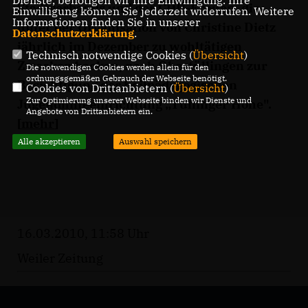
Dienste, benötigen wir Ihre Einwilligung. Ihre
Stadtverbands und der CDU-Frauen, die
Einwilligung können Sie jederzeit widerrufen. Weitere
Informationen finden Sie in unserer
unter der Organisation von Christine Dietz
Datenschutzerklärung
.
jährlich im Dezember zu wohltätigen
Technisch notwendige Cookies (
Übersicht
)
Zwecken backen, nach Obertüllingen zur
Die notwendigen Cookies werden allein für den
ordnungsgemäßen Gebrauch der Webseite benötigt.
Besichtigung der heilpädagogischen
Cookies von Drittanbietern (
Übersicht
)
Zur Optimierung unserer Webseite binden wir Dienste und
Jugendhilfeeinrichtung „Tüllinger Höhe".
Angebote von Drittanbietern ein.
[
mehr
]
Alle akzeptieren
Auswahl speichern
16.03.2010, 11:58 Uhr
Weiler Zeitung