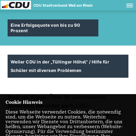
CDU Stadtverband Weil am Rhein
Eine Erfolgsquote von bis zu 90
Prozent
Weiler CDU in der „Tüllinger Höhe\" / Hilfe für
Schüler mit diversen Problemen
Weil am Rhein. Über 30 interessierte
Cookie Hinweis
Besucher, darunter auch CDU-
Diese Webseite verwendet Cookies, die notwendig
Bundestagsabgeordnet er Armin Schuster,
sind, um die Webseite zu nutzen. Weiterhin
verwenden wir Dienste von Drittanbietern, die uns
sowie diverse Gemeinderäte, folgten am
helfen, unser Webangebot zu verbessern (Website-
Freitag der Einladung des CDU-
Optmierung). Für die Verwendung bestimmter