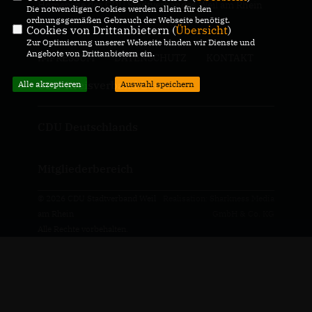
Homepage des CDU Stadtverbandes Weil am Rhein
Die notwendigen Cookies werden allein für den
ordnungsgemäßen Gebrauch der Webseite benötigt.
Cookies von Drittanbietern (
Übersicht
)
Zur Optimierung unserer Webseite binden wir Dienste und
Angebote von Drittanbietern ein.
IMPRESSUM
DATENSCHUTZ
KONTAKT
CDU Kreisverband Lörrach
Alle akzeptieren
Auswahl speichern
CDU Deutschlands
Mitgliederbereich
© 2026 CDU Stadtverband Weil
Realisation: Sharkness Media
am Rhein
GmbH & Co. KG
Alle Rechte vorbehalten.