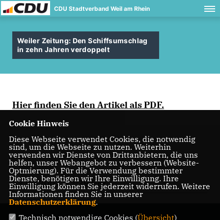
CDU Stadtverband Weil am Rhein
Weiler Zeitung: Den Schiffsumschlag
in zehn Jahren verdoppelt
Hier finden Sie den Artikel als PDF.
Cookie Hinweis
Diese Webseite verwendet Cookies, die notwendig
sind, um die Webseite zu nutzen. Weiterhin
verwenden wir Dienste von Drittanbietern, die uns
helfen, unser Webangebot zu verbessern (Website-
Optmierung). Für die Verwendung bestimmter
Dienste, benötigen wir Ihre Einwilligung. Ihre
13.09.2007, 12:39 Uhr
Einwilligung können Sie jederzeit widerrufen. Weitere
Informationen finden Sie in unserer
Datenschutzerklärung
.
Technisch notwendige Cookies (
Übersicht
)