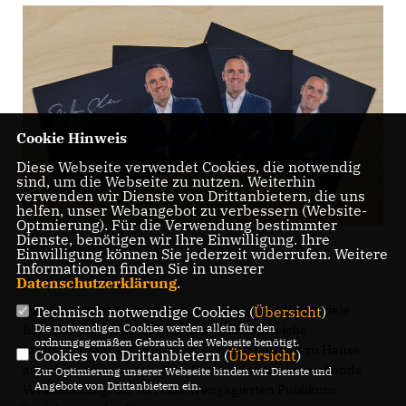
Cookie Hinweis
Diese Webseite verwendet Cookies, die notwendig
sind, um die Webseite zu nutzen. Weiterhin
verwenden wir Dienste von Drittanbietern, die uns
helfen, unser Webangebot zu verbessern (Website-
Optmierung). Für die Verwendung bestimmter
Dienste, benötigen wir Ihre Einwilligung. Ihre
Stefan Glaser
Einwilligung können Sie jederzeit widerrufen. Weitere
Informationen finden Sie in unserer
Datenschutzerklärung
.
Die Veranstaltung war ein voller Erfolg und lockte viele
Technisch notwendige Cookies (
Übersicht
)
Die notwendigen Cookies werden allein für den
Besucher an. Darüber hinaus hatten zahlreiche
ordnungsgemäßen Gebrauch der Webseite benötigt.
Interessierte die Möglichkeit, sich bequem von zu Hause
Cookies von Drittanbietern (
Übersicht
)
aus via Zoom zuzuschalten. Es war eine beeindruckende
Zur Optimierung unserer Webseite binden wir Dienste und
Angebote von Drittanbietern ein.
Veranstaltung, die von einem engagierten Publikum