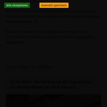
begleitet wurde. 👏
Alle akzeptieren
Auswahl speichern
Mit Stefan Glaser haben wir einen überaus kompetenten
und leidenschaftlichen Kandidaten, der uns in Berlin stark
vertreten könnte. 💬
Weitere Informationen zu Stefan Glaser und seiner
Kandidatur finden Sie auf seiner Webseite:
www.stefan-
glaser.de
🌐
16.10.2024, 14:38 Uhr
16.10.2024: Rückblick auf die Vorstellung
von Stefan Glaser im SAK Lörrach