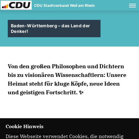
CDU Stadtverband Weil am Rhein
Baden-Württemberg – das Land der
Denker!
Von den großen Philosophen und Dichtern
bis zu visionären Wissenschaftlern: Unsere
Heimat steht für kluge Köpfe, neue Ideen
und geistigen Fortschritt. ✨
Cookie Hinweis
17.09.2025, 04:10 Uhr
Diese Webseite verwendet Cookies, die notwendig