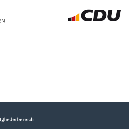
EN
tgliederbereich