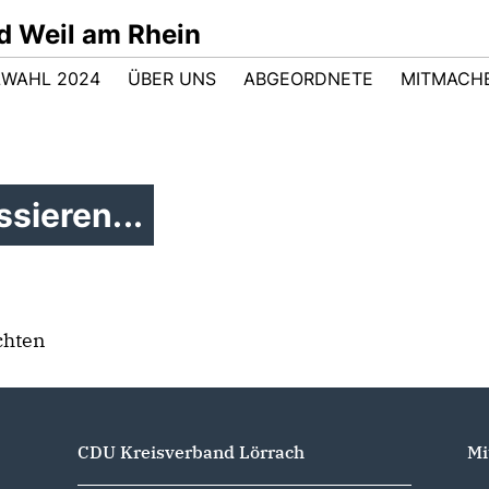
d Weil am Rhein
WAHL 2024
ÜBER UNS
ABGEORDNETE
MITMACH
sieren...
chten
CDU Kreisverband Lörrach
Mi